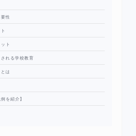
重要性
ット
リット
とされる学校教育
物とは
践例を紹介】