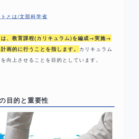
トとは/文部科学省
は、教育課程(カリキュラム)を編成→実施→
つ計画的に行うことを指します。
カリキュラム
質を向上させることを目的としています。
の目的と重要性