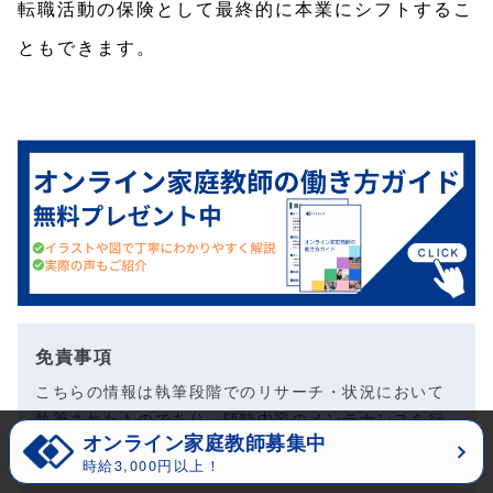
転職活動の保険として最終的に本業にシフトするこ
ともできます。
免責事項
こちらの情報は執筆段階でのリサーチ・状況において
執筆されたものであり、随時内容のメンテナンスを行
オンライン家庭教師募集中
っておりますが、 現時点での正確性を保証するもので
時給3,000円以上！
はございませんのでご了承いただけますと幸いです。