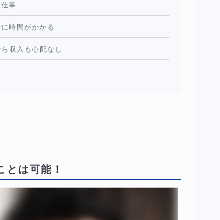
な仕事
でに時間がかかる
なら収入も心配なし
ことは可能！