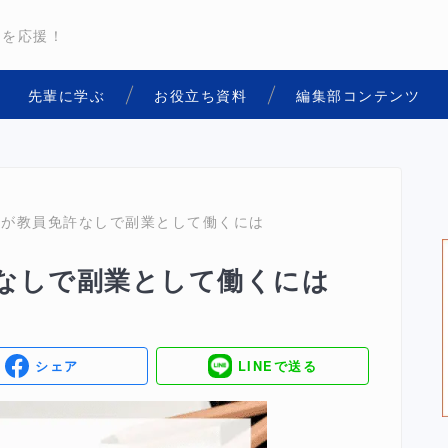
用を応援！
先輩に学ぶ
お役立ち資料
編集部コンテンツ
師が教員免許なしで副業として働くには
なしで副業として働くには
シェア
LINEで送る