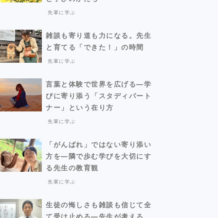
先輩に学ぶ
雑談も寄り道も力になる。先生
と育てる「できた！」の時間
先輩に学ぶ
言葉と体験で世界を広げる―学
びに寄り添う「スタディパート
ナー」という在り方
先輩に学ぶ
「がんばれ」ではない寄り添い
方を―隣で歩む学びを大切にす
る先生の教育観
先輩に学ぶ
生徒の悔しさも雑談も信じて全
て受け止める―先生が考える