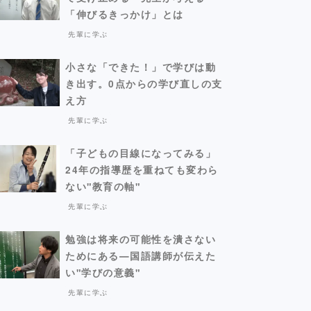
「伸びるきっかけ」とは
先輩に学ぶ
小さな「できた！」で学びは動
き出す。0点からの学び直しの支
え方
先輩に学ぶ
「子どもの目線になってみる」
24年の指導歴を重ねても変わら
ない"教育の軸"
先輩に学ぶ
勉強は将来の可能性を潰さない
ためにある―国語講師が伝えた
い"学びの意義"
先輩に学ぶ