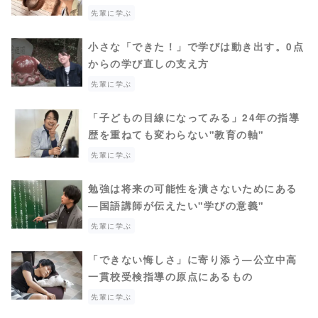
先輩に学ぶ
小さな「できた！」で学びは動き出す。0点
からの学び直しの支え方
先輩に学ぶ
「子どもの目線になってみる」24年の指導
歴を重ねても変わらない"教育の軸"
先輩に学ぶ
勉強は将来の可能性を潰さないためにある
―国語講師が伝えたい"学びの意義"
先輩に学ぶ
「できない悔しさ」に寄り添う―公立中高
一貫校受検指導の原点にあるもの
先輩に学ぶ