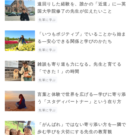
遠回りした経験を、誰かの「近道」に―英
国大学院修了の先生が伝えたいこと
先輩に学ぶ
「いつもポジティブ」でいることから始ま
る―安心できる関係と学びのかたち
先輩に学ぶ
雑談も寄り道も力になる。先生と育てる
「できた！」の時間
先輩に学ぶ
言葉と体験で世界を広げる―学びに寄り添
う「スタディパートナー」という在り方
先輩に学ぶ
「がんばれ」ではない寄り添い方を―隣で
歩む学びを大切にする先生の教育観