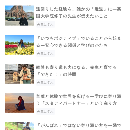
遠回りした経験を、誰かの「近道」に―英
国大学院修了の先生が伝えたいこと
先輩に学ぶ
「いつもポジティブ」でいることから始ま
る―安心できる関係と学びのかたち
先輩に学ぶ
雑談も寄り道も力になる。先生と育てる
「できた！」の時間
先輩に学ぶ
言葉と体験で世界を広げる―学びに寄り添
う「スタディパートナー」という在り方
先輩に学ぶ
「がんばれ」ではない寄り添い方を―隣で