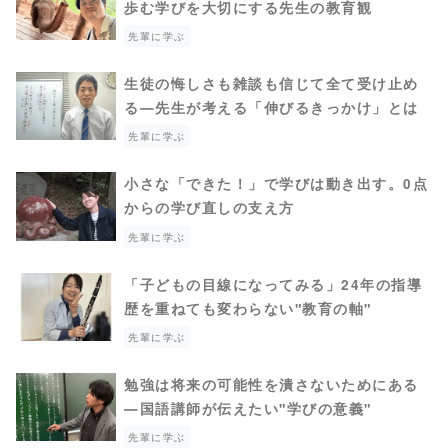
歩む学びを大切にする先生の教育観
先輩に学ぶ
生徒の悔しさも雑談も信じて全て受け止め
る―先生が考える「伸びるきっかけ」とは
先輩に学ぶ
小さな「できた！」で学びは動き出す。0点
からの学び直しの支え方
先輩に学ぶ
「子どもの目線になってみる」24年の指導
歴を重ねても変わらない"教育の軸"
先輩に学ぶ
勉強は将来の可能性を潰さないためにある
―国語講師が伝えたい"学びの意義"
先輩に学ぶ