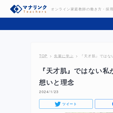
オンライン家庭教師の働き方・採
TOP
先輩に学ぶ
『天才肌』ではな
『天才肌』ではない私
想いと理念
2024/1/23
ツイート